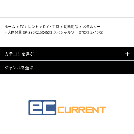
ホーム
>
ECカレント
>
DIY・工具
>
切断用品
>
メタルソー
>
大同興業 SP-370X2.5X45X3 スペシャルソー 370X2.5X45X3
カテゴリを選ぶ
ジャンルを選ぶ