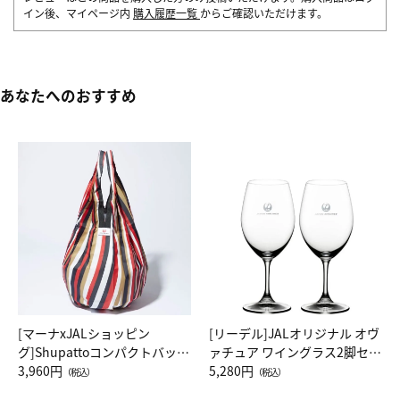
イン後、マイページ内
購入履歴一覧
からご確認いただけます。
あなたへのおすすめ
[マーナxJALショッピン
[リーデル]JALオリジナル オヴ
グ]Shupattoコンパクトバッグ
ァチュア ワイングラス2脚セッ
Drop JAL客室乗務員（LC）ス
3,960円
ト（レッドワイン）
5,280円
（税込）
（税込）
カーフ柄