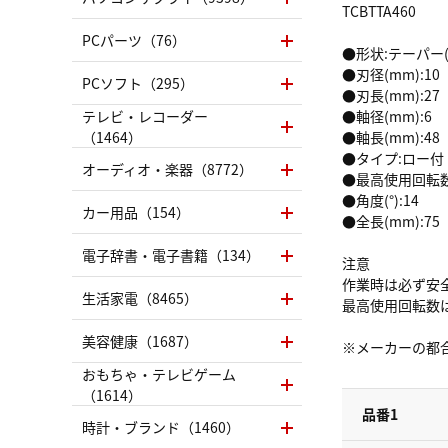
TCBTTA460
PCパーツ（76）
●形状:テーパー
●刃径(mm):10
PCソフト（295）
●刃長(mm):27
テレビ・レコーダー
●軸径(mm):6
（1464）
●軸長(mm):48
●タイプ:ロー付
オーディオ・楽器（8772）
●最高使用回転数(r
●角度(°):14
カー用品（154）
●全長(mm):75
電子辞書・電子書籍（134）
注意
作業時は必ず安
生活家電（8465）
最高使用回転数
美容健康（1687）
※メーカーの都
おもちゃ・テレビゲーム
（1614）
品番1
時計・ブランド（1460）