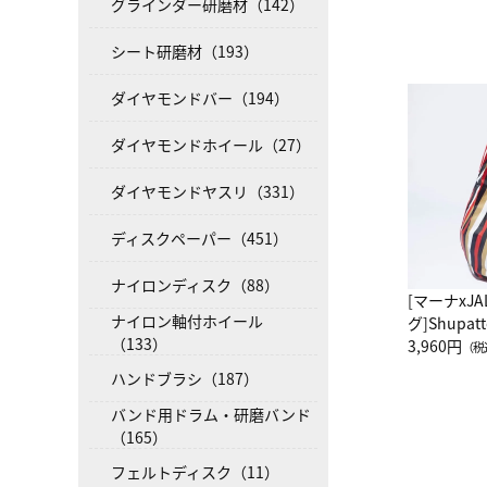
グラインダー研磨材（142）
シート研磨材（193）
ダイヤモンドバー（194）
ダイヤモンドホイール（27）
ダイヤモンドヤスリ（331）
ディスクペーパー（451）
ナイロンディスク（88）
[マーナxJ
ナイロン軸付ホイール
グ]Shup
（133）
グ Drop 
3,960円
（税
（LC）ス
ハンドブラシ（187）
バンド用ドラム・研磨バンド
（165）
フェルトディスク（11）