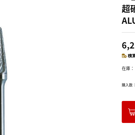
超
A
6,
積算
在庫
購入数