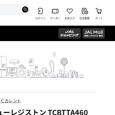
ログイン
クーポン
お気入り
注文履歴
カート
ＥＣカレント
ーレジストン TCBTTA460