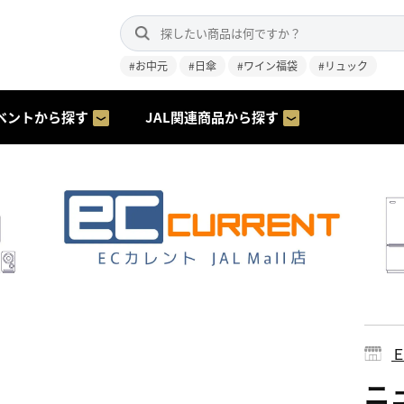
#お中元
#日傘
#ワイン福袋
#リュック
ベントから探す
JAL関連商品から探す
ニュ