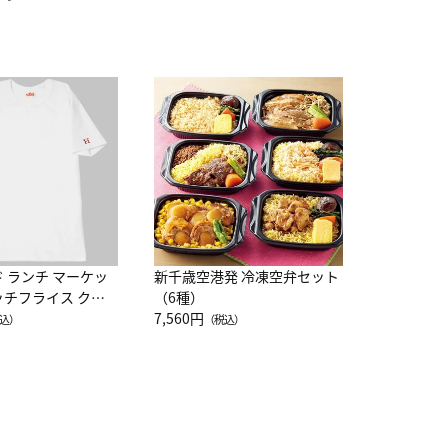
JAL特製
レー 200
10,800円
（
ド ランチ マーケッ
新千歳空港発 冷凍空弁セット
ッチフライス クル
（6種）
注半袖Ｔシャツ
7,560円
込）
（税込）