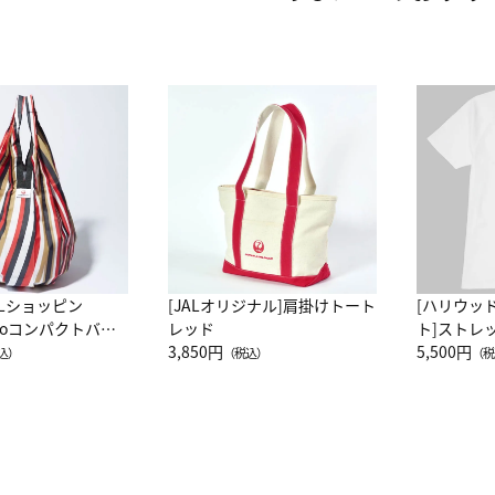
ALショッピン
[JALオリジナル]肩掛けトート
[ハリウッ
attoコンパクトバッ
レッド
ト]ストレ
JAL客室乗務員
3,850円
ーネック別
5,500円
込）
（税込）
（税
カーフ柄