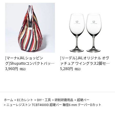
[マーナxJALショッピン
[リーデル]JALオリジナル オヴ
グ]Shupattoコンパクトバッグ
ァチュア ワイングラス2脚セッ
Drop JAL客室乗務員（LC）ス
3,960円
ト（レッドワイン）
5,280円
（税込）
（税込）
カーフ柄
ホーム
>
ECカレント
>
DIY・工具
>
研削研磨用品
>
超硬バー
>
ニューレジストン TCBT4600D 超硬バー 軸径6 mm テーパーDカット