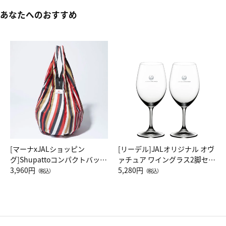
あなたへのおすすめ
[マーナxJALショッピン
[リーデル]JALオリジナル オヴ
グ]Shupattoコンパクトバッグ
ァチュア ワイングラス2脚セッ
Drop JAL客室乗務員（LC）ス
3,960円
ト（レッドワイン）
5,280円
（税込）
（税込）
カーフ柄