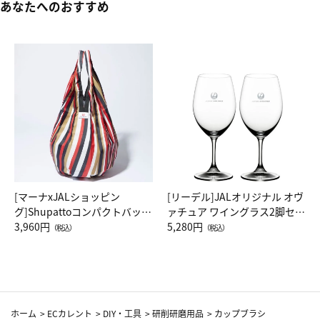
あなたへのおすすめ
[マーナxJALショッピン
[リーデル]JALオリジナル オヴ
グ]Shupattoコンパクトバッグ
ァチュア ワイングラス2脚セッ
Drop JAL客室乗務員（LC）ス
3,960円
ト（レッドワイン）
5,280円
（税込）
（税込）
カーフ柄
ホーム
>
ECカレント
>
DIY・工具
>
研削研磨用品
>
カップブラシ