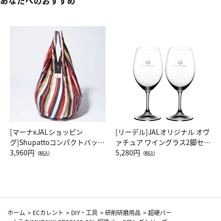
あなたへのおすすめ
[マーナxJALショッピン
[リーデル]JALオリジナル オヴ
グ]Shupattoコンパクトバッグ
ァチュア ワイングラス2脚セッ
Drop JAL客室乗務員（LC）ス
3,960円
ト（レッドワイン）
5,280円
（税込）
（税込）
カーフ柄
ホーム
>
ECカレント
>
DIY・工具
>
研削研磨用品
>
超硬バー