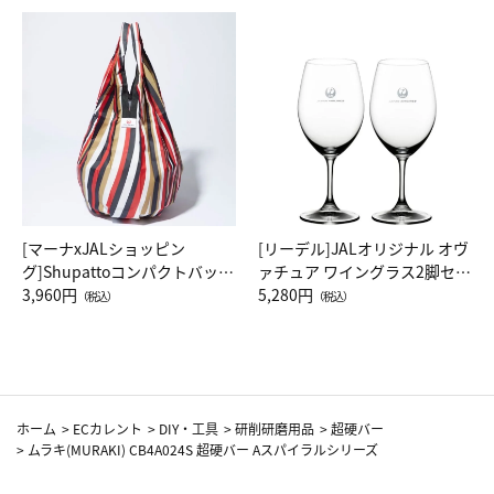
[マーナxJALショッピン
[リーデル]JALオリジナル オヴ
グ]Shupattoコンパクトバッグ
ァチュア ワイングラス2脚セッ
Drop JAL客室乗務員（LC）ス
3,960円
ト（レッドワイン）
5,280円
（税込）
（税込）
カーフ柄
ホーム
>
ECカレント
>
DIY・工具
>
研削研磨用品
>
超硬バー
>
ムラキ(MURAKI) CB4A024S 超硬バー Aスパイラルシリーズ