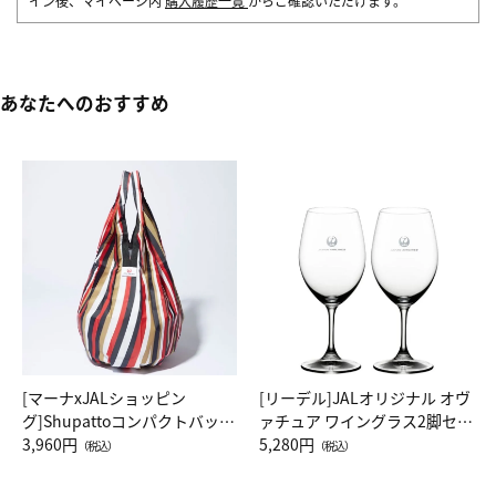
イン後、マイページ内
購入履歴一覧
からご確認いただけます。
あなたへのおすすめ
[マーナxJALショッピン
[リーデル]JALオリジナル オヴ
グ]Shupattoコンパクトバッグ
ァチュア ワイングラス2脚セッ
Drop JAL客室乗務員（LC）ス
3,960円
ト（レッドワイン）
5,280円
（税込）
（税込）
カーフ柄