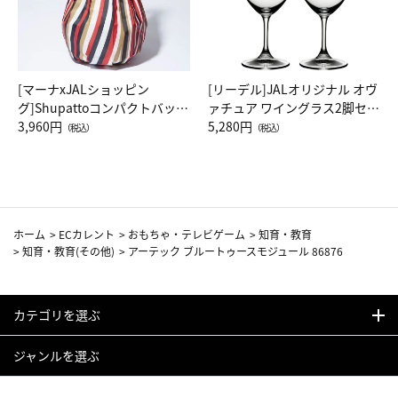
[マーナxJALショッピン
[リーデル]JALオリジナル オヴ
グ]Shupattoコンパクトバッグ
ァチュア ワイングラス2脚セッ
Drop JAL客室乗務員（LC）ス
3,960円
ト（レッドワイン）
5,280円
（税込）
（税込）
カーフ柄
ホーム
>
ECカレント
>
おもちゃ・テレビゲーム
>
知育・教育
>
知育・教育(その他)
>
アーテック ブルートゥースモジュール 86876
カテゴリを選ぶ
ジャンルを選ぶ