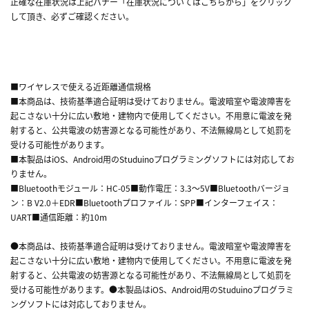
正確な在庫状況は上記バナー「在庫状況についてはこちらから」をクリック
して頂き、必ずご確認ください。
■ワイヤレスで使える近距離通信規格
■本商品は、技術基準適合証明は受けておりません。電波暗室や電波障害を
起こさない十分に広い敷地・建物内で使用してください。不用意に電波を発
射すると、公共電波の妨害源となる可能性があり、不法無線局として処罰を
受ける可能性があります。
■本製品はiOS、Android用のStuduinoプログラミングソフトには対応してお
りません。
■Bluetoothモジュール：HC-05■動作電圧：3.3～5V■Bluetoothバージョ
ン：B V2.0＋EDR■Bluetoothプロファイル：SPP■インターフェイス：
UART■通信距離：約10m
●本商品は、技術基準適合証明は受けておりません。電波暗室や電波障害を
起こさない十分に広い敷地・建物内で使用してください。不用意に電波を発
射すると、公共電波の妨害源となる可能性があり、不法無線局として処罰を
受ける可能性があります。●本製品はiOS、Android用のStuduinoプログラミ
ングソフトには対応しておりません。