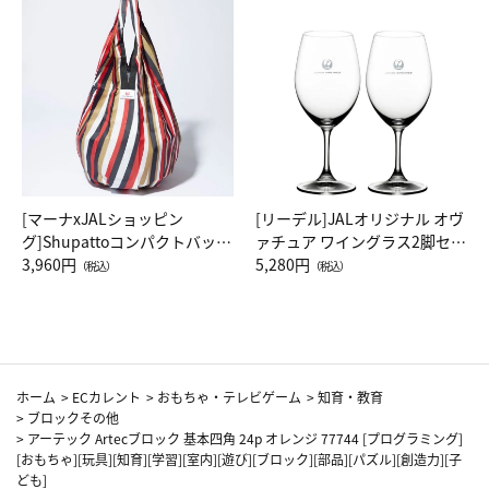
[マーナxJALショッピン
[リーデル]JALオリジナル オヴ
グ]Shupattoコンパクトバッグ
ァチュア ワイングラス2脚セッ
Drop JAL客室乗務員（LC）ス
3,960円
ト（レッドワイン）
5,280円
（税込）
（税込）
カーフ柄
ホーム
>
ECカレント
>
おもちゃ・テレビゲーム
>
知育・教育
>
ブロックその他
>
アーテック Artecブロック 基本四角 24p オレンジ 77744 [プログラミング]
[おもちゃ][玩具][知育][学習][室内][遊び][ブロック][部品][パズル][創造力][子
ども]