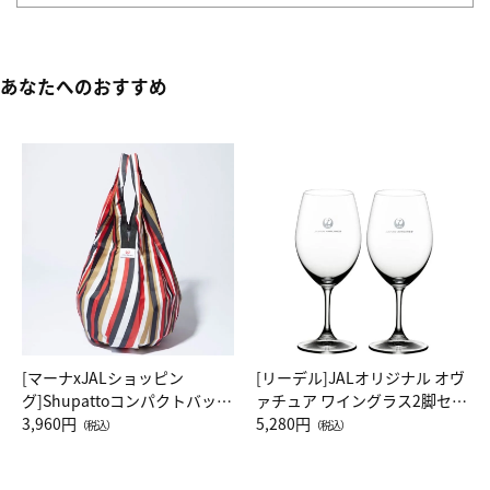
あなたへのおすすめ
[マーナxJALショッピン
[リーデル]JALオリジナル オヴ
グ]Shupattoコンパクトバッグ
ァチュア ワイングラス2脚セッ
Drop JAL客室乗務員（LC）ス
3,960円
ト（レッドワイン）
5,280円
（税込）
（税込）
カーフ柄