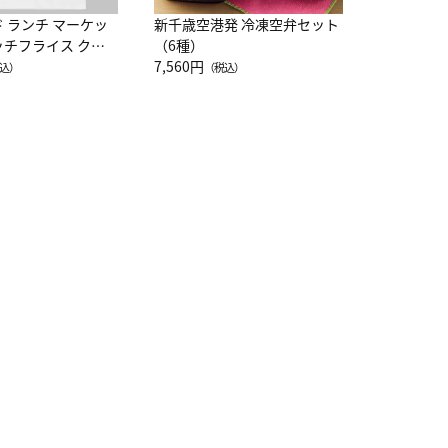
ド ランチ マーケッ
新千歳空港発 冷凍空弁セット
ッチフライス クル
（6種）
注半袖Ｔシャツ
7,560円
込）
（税込）