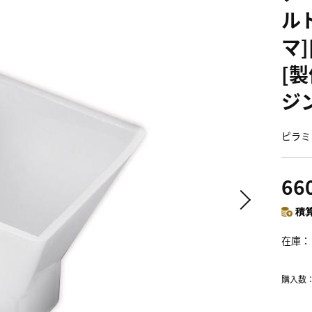
ルド
マ]
[製
ジン
ピラミ
66
積算
在庫
購入数