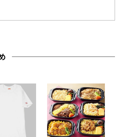
め
JAL特製
レー 200
10,800円
（