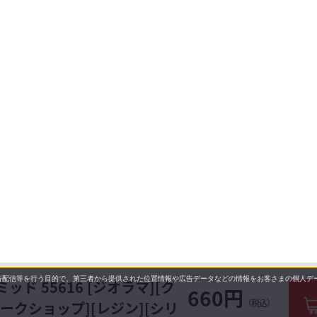
配信等を行う目的で、第三者から提供された位置情報や広告データなどの情報をお客さまの個人デー
ド 55616 [ジオラマ][ク
660円
（税込）
[ワークショップ][レジン][シリ