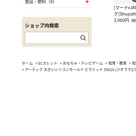
食品・飲料（8）
[マーナxJ
グ]Shup
グ Drop 
3,960円
（税
ショップ内検索
（LC）ス
ホーム
>
ECカレント
>
おもちゃ・テレビゲーム
>
知育・教育
>
知
>
アーテック 大きいシリコンモールド ピラミッド 55616 [ジオラマ][クラ