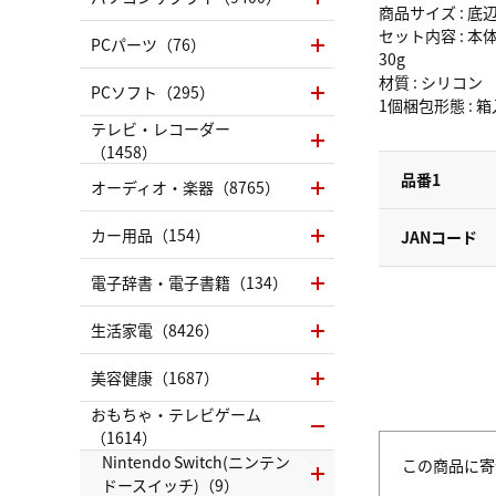
商品サイズ : 底
セット内容 : 本
PCパーツ（76）
30g
材質 : シリコン
PCソフト（295）
1個梱包形態 : 
テレビ・レコーダー
（1458）
品番1
オーディオ・楽器（8765）
カー用品（154）
JANコード
電子辞書・電子書籍（134）
生活家電（8426）
美容健康（1687）
おもちゃ・テレビゲーム
（1614）
Nintendo Switch(ニンテン
この商品に寄
ドースイッチ)（9）