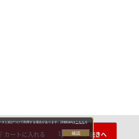
タと結びつけて利用する場合があります。詳細Q&Aは
こちら
を
カートに入れる
購入手続きへ
確認