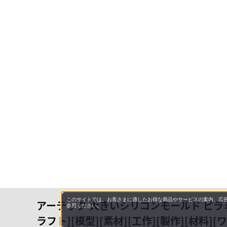
このサイトでは、お客さまに適したお得な商品やサービスの案内、広告
アーテック 大きいシリコンモールド ピラミッ
参照ください。
ラフト][模型][素材][工作][製作][材料]