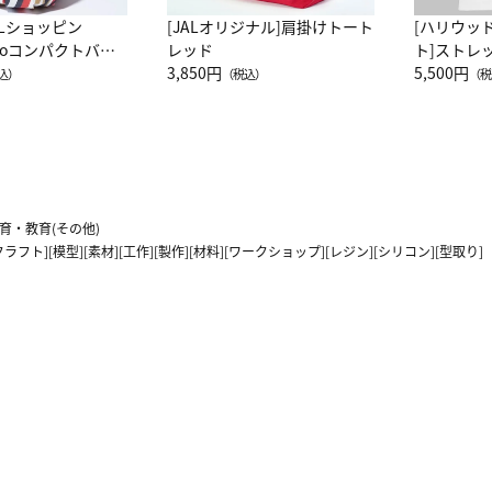
ALショッピン
[JALオリジナル]肩掛けトート
[ハリウッ
attoコンパクトバッ
レッド
ト]ストレ
JAL客室乗務員
3,850円
ーネック別
5,500円
込）
（税込）
（税
カーフ柄
育・教育(その他)
フト][模型][素材][工作][製作][材料][ワークショップ][レジン][シリコン][型取り]