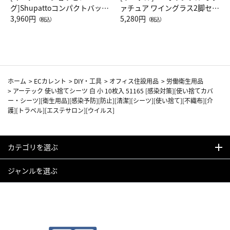
グ]Shupattoコンパクトバッグ
ァチュア ワイングラス2脚セッ
Drop JAL客室乗務員（LC）ス
3,960円
ト（レッドワイン）
5,280円
（税込）
（税込）
カーフ柄
ホーム
>
ECカレント
>
DIY・工具
>
オフィス住設用品
>
労働衛生用品
>
アーテック 使い捨てシーツ 白 小 10枚入 51165 [感染対策][使い捨てカバ
ー・シーツ][衛生用品][感染予防][防止][清潔][シーツ][使い捨て][不織布][介
護][トラベル][エステサロン][ウイルス]
カテゴリを選ぶ
ジャンルを選ぶ