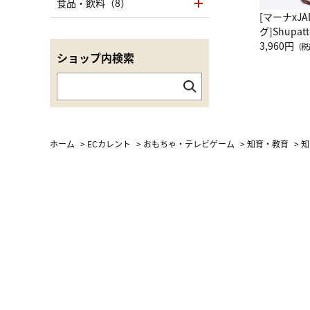
食品・飲料（8）
[マーナxJ
グ]Shup
グ Drop 
3,960円
（税
ショップ内検索
（LC）ス
ホーム
>
ECカレント
>
おもちゃ・テレビゲーム
>
知育・教育
>
知