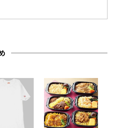
め
JAL特製
レー 200
10,800円
（