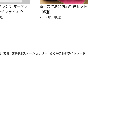
ド ランチ マーケッ
新千歳空港発 冷凍空弁セット
ッチフライス クル
（6種）
注半袖Ｔシャツ
7,560円
込）
（税込）
活][文具][文房具][ステーショナリー][らくがき][ホワイトボード]