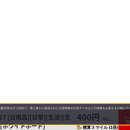
配信等を行う目的で、第三者から提供された位置情報や広告データなどの情報をお客さまの個人デー
400円
 [日用品][日常][生活][文
（税込）
][ホワイトボード]
積算 3 マイル (1倍)