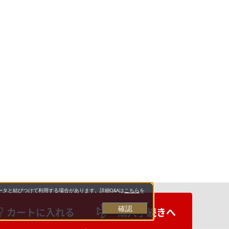
タと結びつけて利用する場合があります。詳細Q&Aは
こちら
を
確認
カートに入れる
購入手続きへ