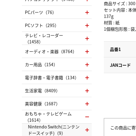
商品サイズ : 30
セット内容 : 本
PCパーツ（76）
137g
材質 : 紙
PCソフト（295）
1個梱包形態 : 
テレビ・レコーダー
（1458）
品番1
オーディオ・楽器（8764）
カー用品（154）
JANコード
電子辞書・電子書籍（134）
生活家電（8409）
美容健康（1687）
おもちゃ・テレビゲーム
（1614）
Nintendo Switch(ニンテン
この商品に寄
ドースイッチ)（9）