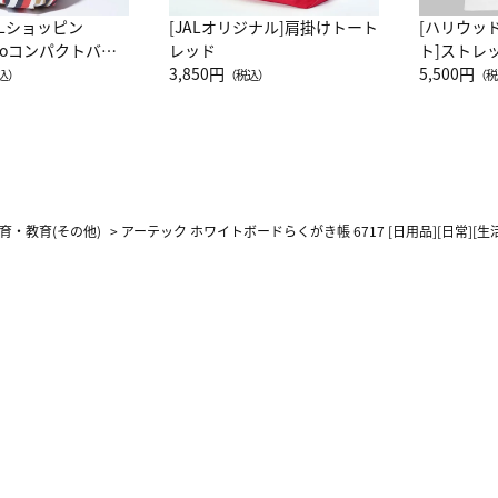
ALショッピン
[JALオリジナル]肩掛けトート
[ハリウッ
attoコンパクトバッ
レッド
ト]ストレ
JAL客室乗務員
3,850円
ーネック別
5,500円
込）
（税込）
（税
カーフ柄
育・教育(その他)
>
アーテック ホワイトボードらくがき帳 6717 [日用品][日常][生