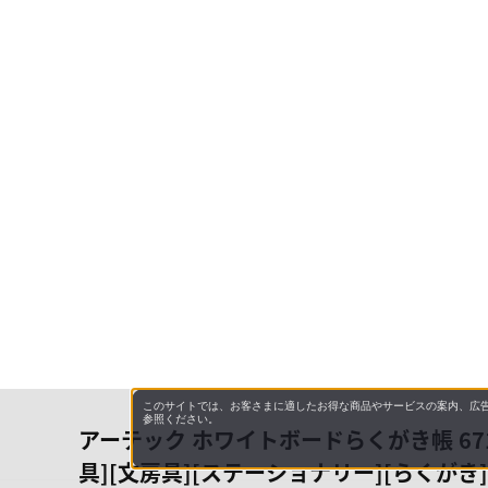
このサイトでは、お客さまに適したお得な商品やサービスの案内、広告
参照ください。
アーテック ホワイトボードらくがき帳 6717
具][文房具][ステーショナリー][らくがき