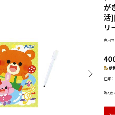
がき
活
リ
専用マ
40
積算
在庫
購入数