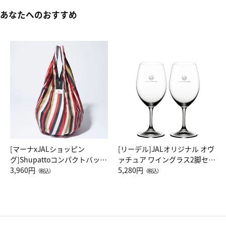
あなたへのおすすめ
[マーナxJALショッピン
[リーデル]JALオリジナル オヴ
グ]Shupattoコンパクトバッグ
ァチュア ワイングラス2脚セッ
Drop JAL客室乗務員（LC）ス
3,960円
ト（レッドワイン）
5,280円
（税込）
（税込）
カーフ柄