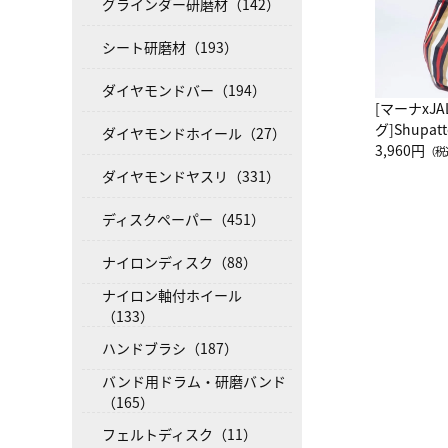
グラインダー研磨材（142）
シート研磨材（193）
ダイヤモンドバー（194）
[マーナxJ
グ]Shup
ダイヤモンドホイール（27）
グ Drop 
3,960円
（税
（LC）ス
ダイヤモンドヤスリ（331）
ディスクペーパー（451）
ナイロンディスク（88）
ナイロン軸付ホイール
（133）
ハンドブラシ（187）
バンド用ドラム・研磨バンド
（165）
フェルトディスク（11）