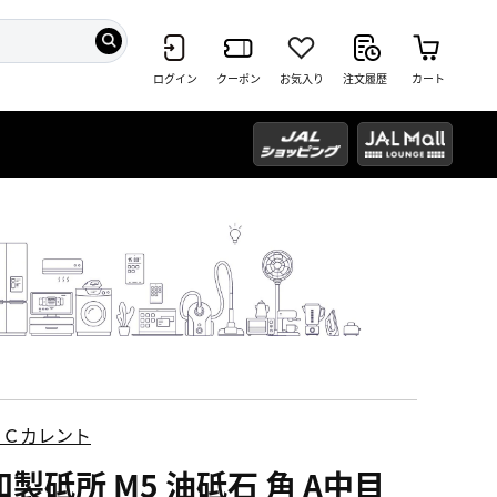
ログイン
クーポン
お気入り
注文履歴
カート
ＥＣカレント
製砥所 M5 油砥石 角 A中目