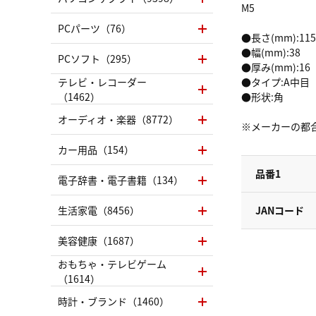
M5
PCパーツ（76）
●長さ(mm):115
●幅(mm):38
PCソフト（295）
●厚み(mm):16
テレビ・レコーダー
●タイプ:A中目
（1462）
●形状:角
オーディオ・楽器（8772）
※メーカーの都
カー用品（154）
品番1
電子辞書・電子書籍（134）
生活家電（8456）
JANコード
美容健康（1687）
おもちゃ・テレビゲーム
（1614）
時計・ブランド（1460）