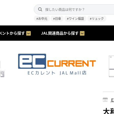
#お中元
#日傘
#ワイン福袋
#リュック
ベントから探す
JAL関連商品から探す
大和