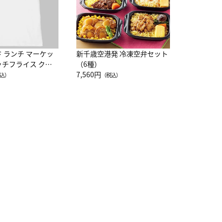
ド ランチ マーケッ
新千歳空港発 冷凍空弁セット
ッチフライス クル
（6種）
注半袖Ｔシャツ
7,560円
込）
（税込）