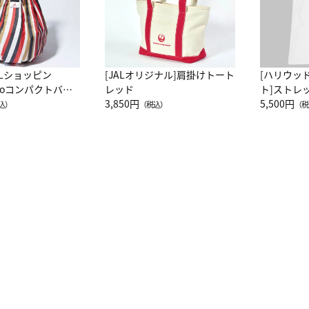
ALショッピン
[JALオリジナル]肩掛けトート
[ハリウッ
attoコンパクトバッ
レッド
ト]ストレ
JAL客室乗務員
3,850円
ーネック別
5,500円
込）
（税込）
（税
カーフ柄