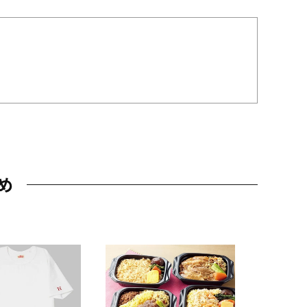
め
JAL特製
レー 200
10,800円
（