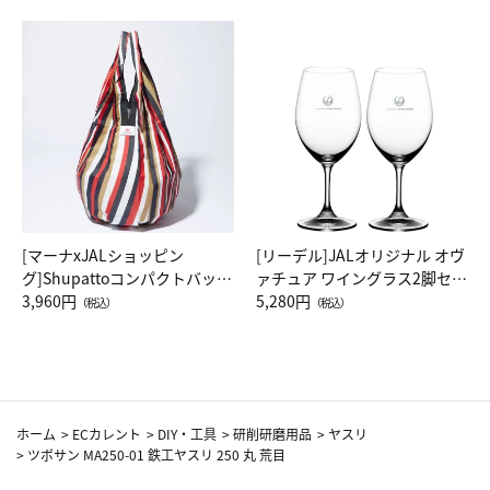
[マーナxJALショッピン
[リーデル]JALオリジナル オヴ
グ]Shupattoコンパクトバッグ
ァチュア ワイングラス2脚セッ
Drop JAL客室乗務員（LC）ス
3,960円
ト（レッドワイン）
5,280円
（税込）
（税込）
カーフ柄
ホーム
>
ECカレント
>
DIY・工具
>
研削研磨用品
>
ヤスリ
>
ツボサン MA250-01 鉄工ヤスリ 250 丸 荒目