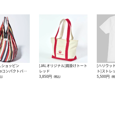
ALショッピン
[JALオリジナル]肩掛けトート
[ハリウッ
attoコンパクトバッ
レッド
ト]ストレ
JAL客室乗務員
3,850円
ーネック別
5,500円
込）
（税込）
（税
カーフ柄