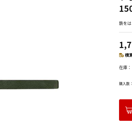
15
鉄をは
1,
積算
在庫
購入数