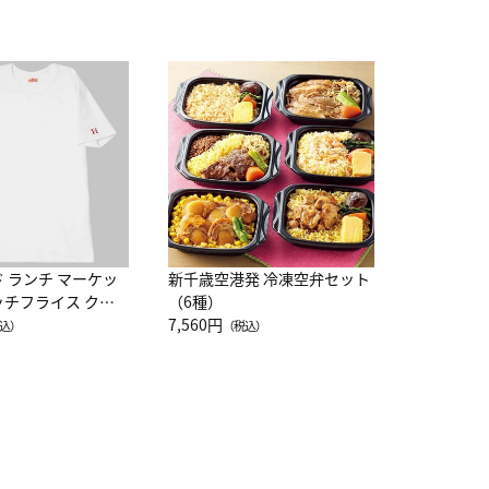
JAL特製
レー 200
10,800円
（
ド ランチ マーケッ
新千歳空港発 冷凍空弁セット
ッチフライス クル
（6種）
注半袖Ｔシャツ
7,560円
込）
（税込）