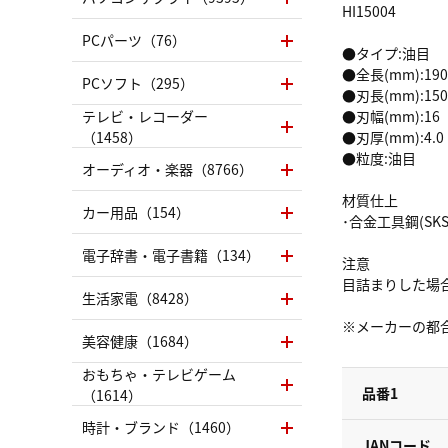
HI15004
PCパーツ（76）
●タイプ:油目
●全長(mm):190
PCソフト（295）
●刃長(mm):150
テレビ・レコーダー
●刃幅(mm):16
（1458）
●刃厚(mm):4.0
●粒度:油目
オーディオ・楽器（8766）
材質仕上
カー用品（154）
･合金工具鋼(SKS-
電子辞書・電子書籍（134）
注意
目詰まりした場
生活家電（8428）
※メーカーの都
美容健康（1684）
おもちゃ・テレビゲーム
品番1
（1614）
時計・ブランド（1460）
JANコード