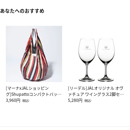
あなたへのおすすめ
[マーナxJALショッピン
[リーデル]JALオリジナル オヴ
グ]Shupattoコンパクトバッグ
ァチュア ワイングラス2脚セッ
Drop JAL客室乗務員（LC）ス
3,960円
ト（レッドワイン）
5,280円
（税込）
（税込）
カーフ柄