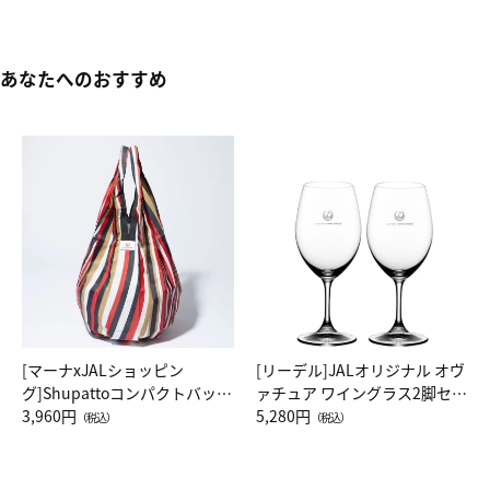
あなたへのおすすめ
[マーナxJALショッピン
[リーデル]JALオリジナル オヴ
グ]Shupattoコンパクトバッグ
ァチュア ワイングラス2脚セッ
Drop JAL客室乗務員（LC）ス
3,960円
ト（レッドワイン）
5,280円
（税込）
（税込）
カーフ柄