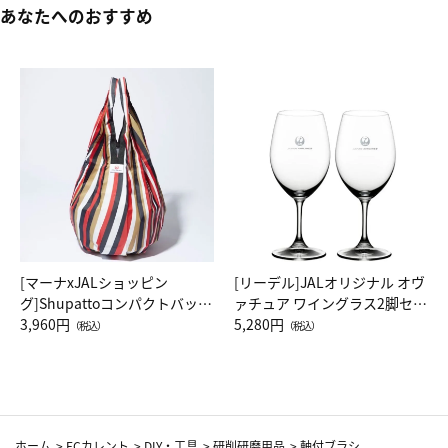
あなたへのおすすめ
[マーナxJALショッピン
[リーデル]JALオリジナル オヴ
グ]Shupattoコンパクトバッグ
ァチュア ワイングラス2脚セッ
Drop JAL客室乗務員（LC）ス
3,960円
ト（レッドワイン）
5,280円
（税込）
（税込）
カーフ柄
ホーム
>
ECカレント
>
DIY・工具
>
研削研磨用品
>
軸付ブラシ