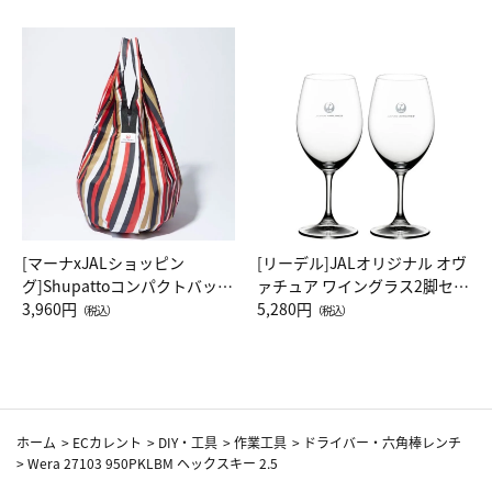
[マーナxJALショッピン
[リーデル]JALオリジナル オヴ
グ]Shupattoコンパクトバッグ
ァチュア ワイングラス2脚セッ
Drop JAL客室乗務員（LC）ス
3,960円
ト（レッドワイン）
5,280円
（税込）
（税込）
カーフ柄
ホーム
>
ECカレント
>
DIY・工具
>
作業工具
>
ドライバー・六角棒レンチ
>
Wera 27103 950PKLBM ヘックスキー 2.5