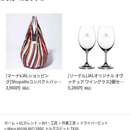
[マーナxJALショッピン
[リーデル]JALオリジナル オヴ
グ]Shupattoコンパクトバッグ
ァチュア ワイングラス2脚セッ
Drop JAL客室乗務員（LC）ス
3,960円
ト（レッドワイン）
5,280円
（税込）
（税込）
カーフ柄
ホーム
>
ECカレント
>
DIY・工具
>
作業工具
>
ドライバービット
>
Wera 66104 867/1BDC トルクスビット TX20