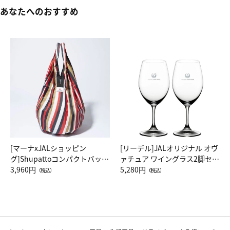
あなたへのおすすめ
[マーナxJALショッピン
[リーデル]JALオリジナル オヴ
グ]Shupattoコンパクトバッグ
ァチュア ワイングラス2脚セッ
Drop JAL客室乗務員（LC）ス
3,960円
ト（レッドワイン）
5,280円
（税込）
（税込）
カーフ柄