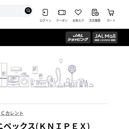
ログイン
クーポン
お気入り
注文履歴
カート
ＥＣカレント
ニペックス(ＫＮＩＰＥＸ)