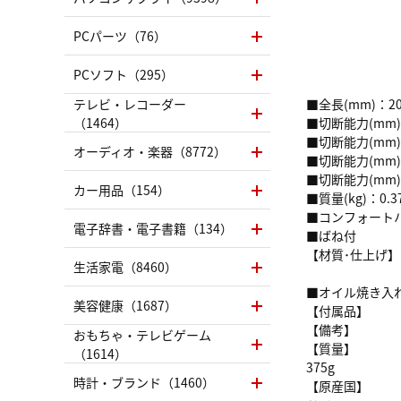
PCパーツ（76）
PCソフト（295）
テレビ・レコーダー
■全長(mm)：20
（1464）
■切断能力(mm
■切断能力(mm)
オーディオ・楽器（8772）
■切断能力(mm)
■切断能力(mm
カー用品（154）
■質量(kg)：0.3
■コンフォート
電子辞書・電子書籍（134）
■ばね付
【材質･仕上げ】
生活家電（8460）
■オイル焼き入
美容健康（1687）
【付属品】
【備考】
おもちゃ・テレビゲーム
【質量】
（1614）
375g
時計・ブランド（1460）
【原産国】