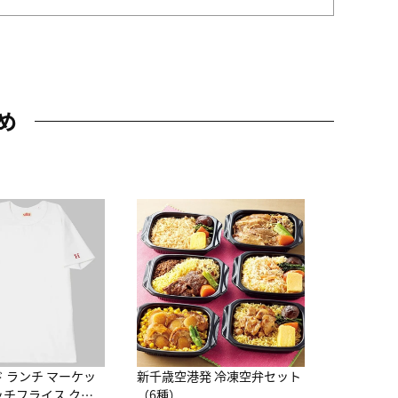
め
JAL特製
レー 200
10,800円
（
ド ランチ マーケッ
新千歳空港発 冷凍空弁セット
ッチフライス クル
（6種）