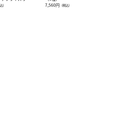
注半袖Ｔシャツ
7,560円
込）
（税込）