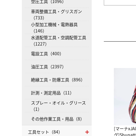
空圧工具（1096）
車両整備工具・グリスガン
（733）
小型加工機械・電熱器具
（146）
水道配管工具・空調配管工具
（1227）
電設工具（400）
油圧工具（2397）
絶縁工具・防爆工具（896）
計測・測定用品（11）
スプレー・オイル・グリース
（1）
その他作業工具・用品（8）
[マーナxJ
工具セット（84）
グ]Shup