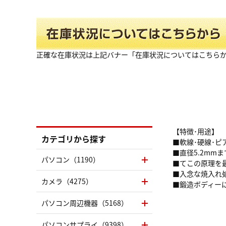
正確な在庫状況は上記バナー「在庫状況についてはこちら
【特徴･用途】
カテゴリから探す
■軟線･硬線･
■直径5.2mm
パソコン（1190）
■てこの原理を
■入念な焼入れ処
カメラ（4275）
■鍛造ボディー
パソコン周辺機器（5168）
パソコンサプライ（9398）