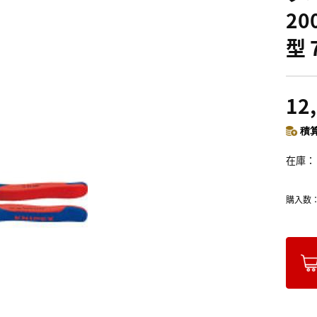
2
型 
12
積算
在庫
購入数