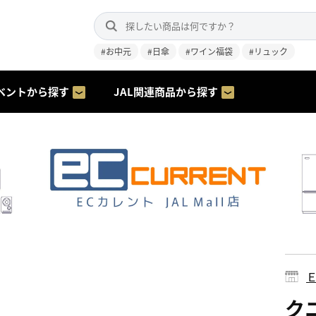
#お中元
#日傘
#ワイン福袋
#リュック
ベントから探す
JAL関連商品から探す
ク