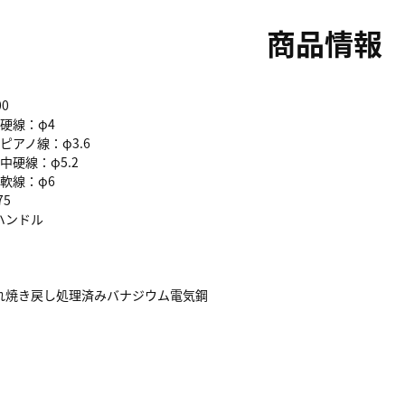
商品情報
0
)硬線：φ4
ピアノ線：φ3.6
中硬線：φ5.2
)軟線：φ6
75
ハンドル
れ焼き戻し処理済みバナジウム電気鋼