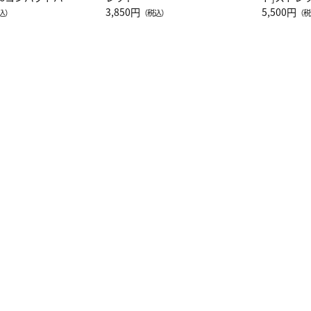
JAL客室乗務員
3,850円
ーネック別
5,500円
込）
（税込）
（税
カーフ柄