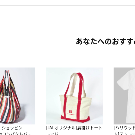
あなたへのおすす
ALショッピン
[JALオリジナル]肩掛けトート
[ハリウッ
attoコンパクトバッ
レッド
ト]ストレ