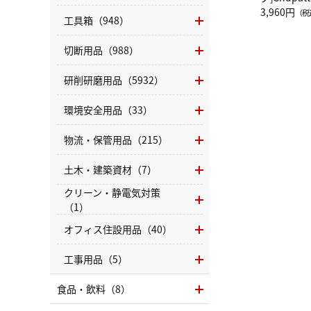
グ Drop 
3,960円
（税
工具箱（948）
（LC）ス
切断用品（988）
研削研磨用品（5932）
環境安全用品（33）
物流・保管用品（215）
土木・建築資材（7）
クリーン・静電気対策
（1）
オフィス住設用品（40）
工事用品（5）
食品・飲料（8）