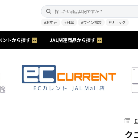
#お中元
#日傘
#ワイン福袋
#リュック
ベントから探す
JAL関連商品から探す
ク