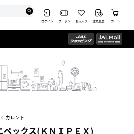
ログイン
クーポン
お気入り
注文履歴
カート
ＥＣカレント
ニペックス(ＫＮＩＰＥＸ)