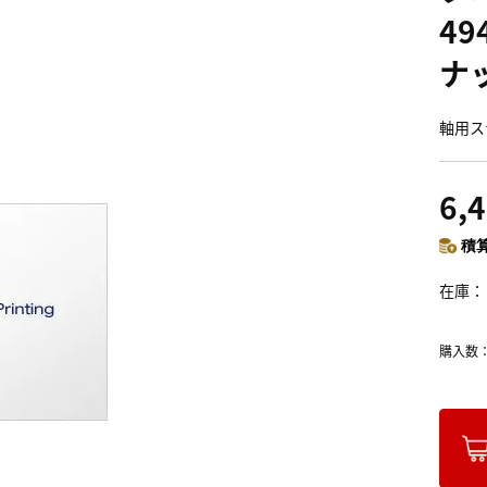
49
ナ
軸用ス
6,
積算
在庫
購入数