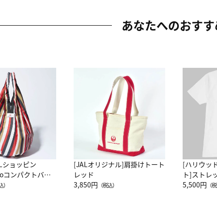
あなたへのおすす
ALショッピン
[JALオリジナル]肩掛けトート
[ハリウッ
attoコンパクトバッ
レッド
ト]ストレ
JAL客室乗務員
3,850円
ーネック別
5,500円
込）
（税込）
（税
カーフ柄