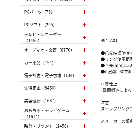
PCパーツ（76）
PCソフト（295）
テレビ・レコーダー
（1456）
4941A01
オーディオ・楽器（8770）
●爪先端径(mm):
●リング使用範囲(
カー用品（154）
●全長(mm):130
●爪形状:90°曲
電子辞書・電子書籍（134）
材質仕上
生活家電（8450）
･熱間鍛造によ
美容健康（1687）
注意
スナップリング
おもちゃ・テレビゲーム
（1614）
※メーカーの都
時計・ブランド（1458）