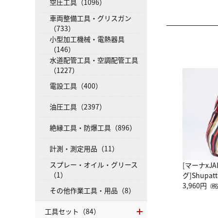
空圧工具（1096）
車両整備工具・グリスガン
（733）
小型加工機械・電熱器具
（146）
水道配管工具・空調配管工具
（1227）
電設工具（400）
油圧工具（2397）
絶縁工具・防爆工具（896）
計測・測定用品（11）
スプレー・オイル・グリース
[マーナxJ
（1）
グ]Shup
グ Drop 
3,960円
（税
その他作業工具・用品（8）
（LC）ス
工具セット（84）