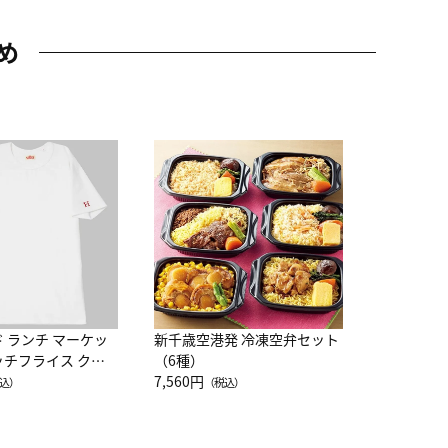
め
JAL特製
レー 200
10,800円
（
ド ランチ マーケッ
新千歳空港発 冷凍空弁セット
ッチフライス クル
（6種）
注半袖Ｔシャツ
7,560円
込）
（税込）