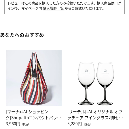
レビューはこの商品を購入した方のみ投稿いただけます。購入商品はログ
イン後、マイページ内
購入履歴一覧
からご確認いただけます。
あなたへのおすすめ
[マーナxJALショッピン
[リーデル]JALオリジナル オヴ
グ]Shupattoコンパクトバッグ
ァチュア ワイングラス2脚セッ
Drop JAL客室乗務員（LC）ス
3,960円
ト（レッドワイン）
5,280円
（税込）
（税込）