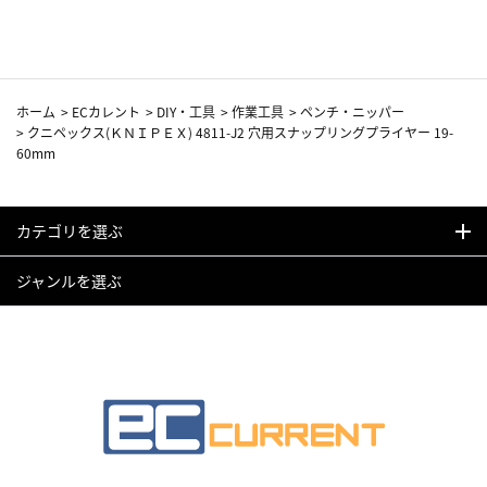
カーフ柄
ホーム
>
ECカレント
>
DIY・工具
>
作業工具
>
ペンチ・ニッパー
>
クニペックス(ＫＮＩＰＥＸ) 4811-J2 穴用スナップリングプライヤー 19-
60mm
カテゴリを選ぶ
ジャンルを選ぶ