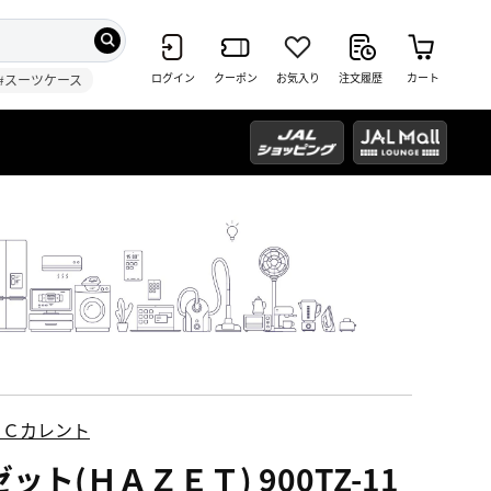
ログイン
クーポン
お気入り
注文履歴
カート
#スーツケース
ＥＣカレント
ット(ＨＡＺＥＴ) 900TZ-11