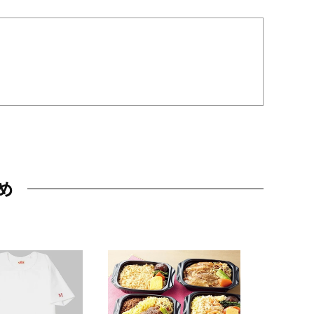
め
JAL特製
レー 200
10,800円
（