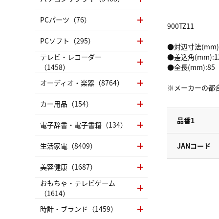
PCパーツ（76）
900TZ11
PCソフト（295）
●対辺寸法(mm):
テレビ・レコーダー
●差込角(mm):12
（1458）
●全長(mm):85
オーディオ・楽器（8764）
※メーカーの都
カー用品（154）
品番1
電子辞書・電子書籍（134）
生活家電（8409）
JANコード
美容健康（1687）
おもちゃ・テレビゲーム
（1614）
時計・ブランド（1459）