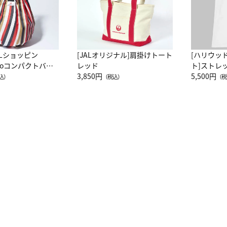
ALショッピン
[JALオリジナル]肩掛けトート
[ハリウッ
attoコンパクトバッ
レッド
ト]ストレ
JAL客室乗務員
3,850円
ーネック別
5,500円
込）
（税込）
（税
カーフ柄