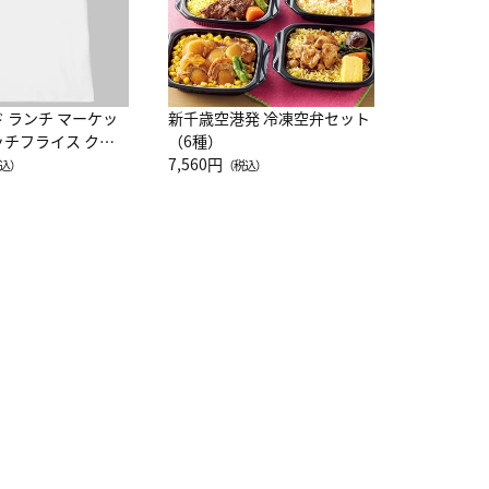
ド ランチ マーケッ
新千歳空港発 冷凍空弁セット
ッチフライス クル
（6種）
注半袖Ｔシャツ
7,560円
込）
（税込）