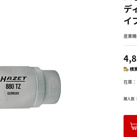
デ
イ
産業機
4,
積算
在庫
購入数