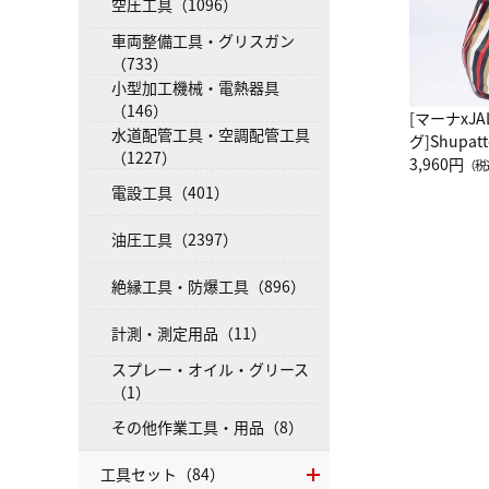
空圧工具（1096）
車両整備工具・グリスガン
（733）
小型加工機械・電熱器具
（146）
[マーナxJ
水道配管工具・空調配管工具
グ]Shup
（1227）
グ Drop 
3,960円
（税
（LC）ス
電設工具（401）
油圧工具（2397）
絶縁工具・防爆工具（896）
計測・測定用品（11）
スプレー・オイル・グリース
（1）
その他作業工具・用品（8）
工具セット（84）