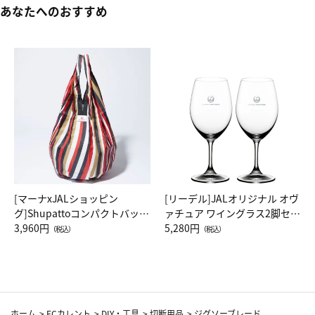
あなたへのおすすめ
[マーナxJALショッピン
[リーデル]JALオリジナル オヴ
グ]Shupattoコンパクトバッグ
ァチュア ワイングラス2脚セッ
Drop JAL客室乗務員（LC）ス
3,960円
ト（レッドワイン）
5,280円
（税込）
（税込）
カーフ柄
ホーム
>
ECカレント
>
DIY・工具
>
切断用品
>
ジグソーブレード