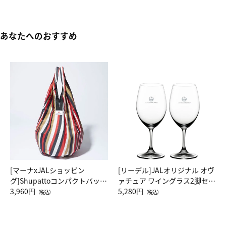
あなたへのおすすめ
[マーナxJALショッピン
[リーデル]JALオリジナル オヴ
グ]Shupattoコンパクトバッグ
ァチュア ワイングラス2脚セッ
Drop JAL客室乗務員（LC）ス
3,960円
ト（レッドワイン）
5,280円
（税込）
（税込）
カーフ柄