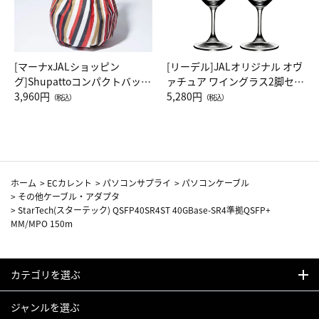
[マーナxJALショッピン
[リーデル]JALオリジナル オヴ
グ]Shupattoコンパクトバッグ
ァチュア ワイングラス2脚セッ
Drop JAL客室乗務員（LC）ス
3,960円
ト（レッドワイン）
5,280円
（税込）
（税込）
カーフ柄
ホーム
>
ECカレント
>
パソコンサプライ
>
パソコンケーブル
>
その他ケーブル・アダプタ
>
StarTech(スターテック) QSFP40SR4ST 40GBase-SR4準拠QSFP+
MM/MPO 150m
カテゴリを選ぶ
ジャンルを選ぶ