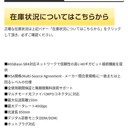
正確な在庫状況は上記バナー「在庫状況についてはこちらから」をクリック
して頂き、必ずご確認ください。
■40GBase-SR4対応ネットワークで信頼性の高い40ギガビット接続機能を提
供
■MSA規格(Multi-Source Agreement - メーカー間合意規格)に一致または上
回るレベルの仕様
■全使用期間保証と無期限無料技術サポート
■マルチモード光ファイバ(MPOコネクタ)に対応
■最大伝送距離150m
■最大データレート40Gbps
■光波長 850nm
■デジタル診断モニタ(DDM/DOM)
■ホットプラグ対応