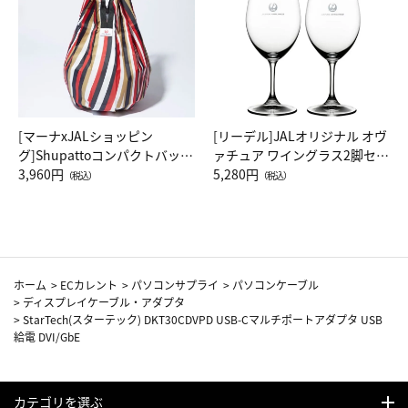
[マーナxJALショッピン
[リーデル]JALオリジナル オヴ
グ]Shupattoコンパクトバッグ
ァチュア ワイングラス2脚セッ
Drop JAL客室乗務員（LC）ス
3,960円
ト（レッドワイン）
5,280円
（税込）
（税込）
カーフ柄
ホーム
>
ECカレント
>
パソコンサプライ
>
パソコンケーブル
>
ディスプレイケーブル・アダプタ
>
StarTech(スターテック) DKT30CDVPD USB-Cマルチポートアダプタ USB
給電 DVI/GbE
カテゴリを選ぶ