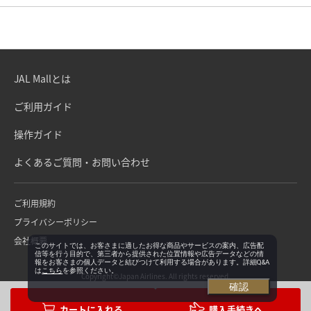
JAL Mallとは
ご利用ガイド
操作ガイド
よくあるご質問・お問い合わせ
ご利用規約
プライバシーポリシー
会社概要
このサイトでは、お客さまに適したお得な商品やサービスの案内、広告配
信等を行う目的で、第三者から提供された位置情報や広告データなどの情
報をお客さまの個人データと結びつけて利用する場合があります。詳細Q&A
は
こちら
を参照ください。
Copyright©Japan Airlines. All rights reserved.
確認
購入手続きへ