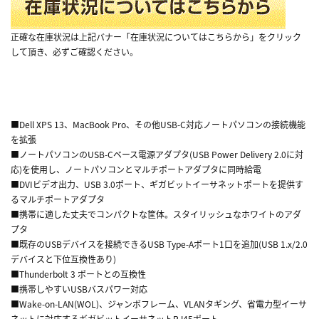
正確な在庫状況は上記バナー「在庫状況についてはこちらから」をクリック
して頂き、必ずご確認ください。
■Dell XPS 13、MacBook Pro、その他USB-C対応ノートパソコンの接続機能
を拡張
■ノートパソコンのUSB-Cベース電源アダプタ(USB Power Delivery 2.0に対
応)を使用し、ノートパソコンとマルチポートアダプタに同時給電
■DVIビデオ出力、USB 3.0ポート、ギガビットイーサネットポートを提供す
るマルチポートアダプタ
■携帯に適した丈夫でコンパクトな筐体。スタイリッシュなホワイトのアダ
プタ
■既存のUSBデバイスを接続できるUSB Type-Aポート1口を追加(USB 1.x/2.0
デバイスと下位互換性あり)
■Thunderbolt 3 ポートとの互換性
■携帯しやすいUSBバスパワー対応
■Wake-on-LAN(WOL)、ジャンボフレーム、VLANタギング、省電力型イーサ
ネットに対応するギガビットイーサネットRJ45ポート