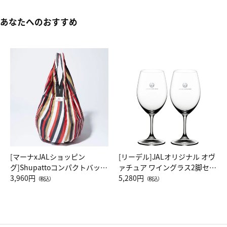
あなたへのおすすめ
[マーナxJALショッピン
[リーデル]JALオリジナル オヴ
グ]Shupattoコンパクトバッグ
ァチュア ワイングラス2脚セッ
Drop JAL客室乗務員（LC）ス
3,960円
ト（レッドワイン）
5,280円
（税込）
（税込）
カーフ柄