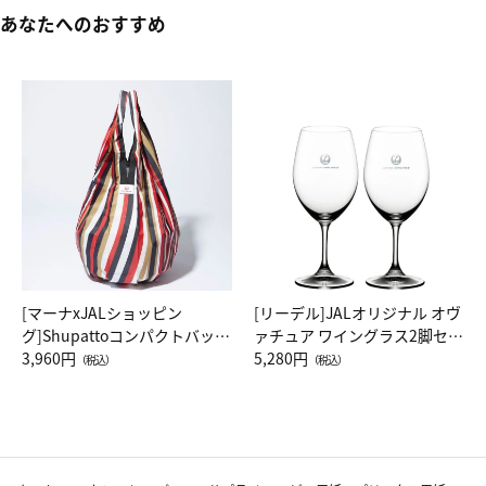
あなたへのおすすめ
[マーナxJALショッピン
[リーデル]JALオリジナル オヴ
グ]Shupattoコンパクトバッグ
ァチュア ワイングラス2脚セッ
Drop JAL客室乗務員（LC）ス
3,960円
ト（レッドワイン）
5,280円
（税込）
（税込）
カーフ柄