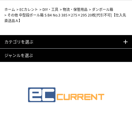
ホーム
>
ECカレント
>
DIY・工具
>
物流・保管用品
>
ダンボール箱
>
その他 中型段ボール箱 S B4 No.3 385×275×295 20枚[代引不可]【仕入先
直送品Ａ】
カテゴリを選ぶ
ジャンルを選ぶ