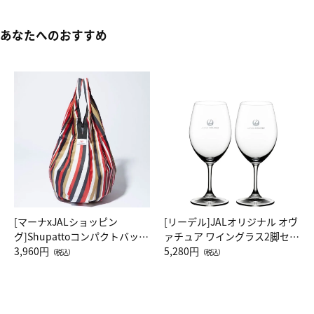
あなたへのおすすめ
[マーナxJALショッピン
[リーデル]JALオリジナル オヴ
グ]Shupattoコンパクトバッグ
ァチュア ワイングラス2脚セッ
Drop JAL客室乗務員（LC）ス
3,960円
ト（レッドワイン）
5,280円
（税込）
（税込）
カーフ柄