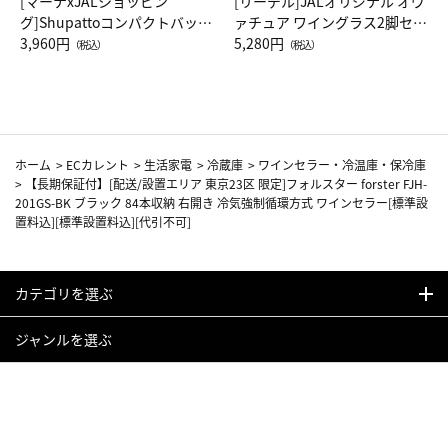
[マーナxJALショッピン
[リーデル]JALオリジナル オヴ
グ]Shupattoコンパクトバッグ
ァチュア ワイングラス2脚セッ
Drop JAL客室乗務員（LC）ス
3,960円
ト（レッドワイン）
5,280円
（税込）
（税込）
カーフ柄
ホーム
>
ECカレント
>
生活家電
>
冷蔵庫
>
ワインセラー・冷温庫・保冷庫
>
【長期保証付】[配送/設置エリア 東京23区 限定]フォルスター forster FJH-
201GS-BK ブラック 84本収納 右開き 冷気強制循環方式 ワインセラー[標準設
置料込][標準設置料込][代引不可]
カテゴリを選ぶ
ジャンルを選ぶ