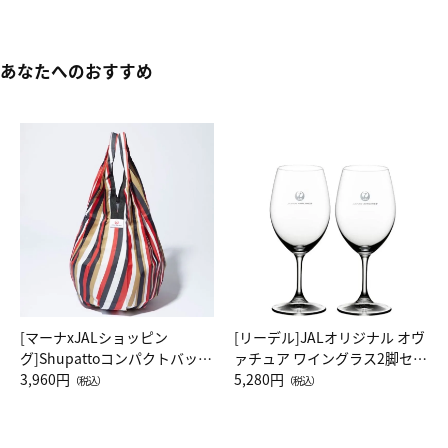
あなたへのおすすめ
[マーナxJALショッピン
[リーデル]JALオリジナル オヴ
グ]Shupattoコンパクトバッグ
ァチュア ワイングラス2脚セッ
Drop JAL客室乗務員（LC）ス
3,960円
ト（レッドワイン）
5,280円
（税込）
（税込）
カーフ柄