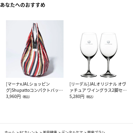
あなたへのおすすめ
[マーナxJALショッピン
[リーデル]JALオリジナル オヴ
グ]Shupattoコンパクトバッグ
ァチュア ワイングラス2脚セッ
Drop JAL客室乗務員（LC）ス
3,960円
ト（レッドワイン）
5,280円
（税込）
（税込）
カーフ柄
ホーム
>
ECカレント
>
美容健康
>
デンタルケア
>
替歯ブラシ