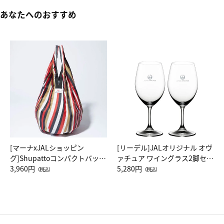
あなたへのおすすめ
[マーナxJALショッピン
[リーデル]JALオリジナル オヴ
グ]Shupattoコンパクトバッグ
ァチュア ワイングラス2脚セッ
Drop JAL客室乗務員（LC）ス
3,960円
ト（レッドワイン）
5,280円
（税込）
（税込）
カーフ柄