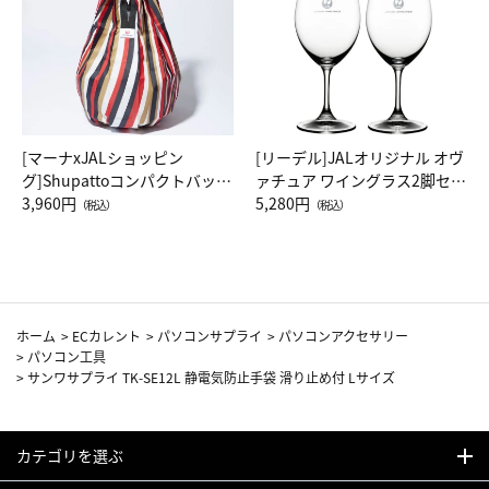
[マーナxJALショッピン
[リーデル]JALオリジナル オヴ
グ]Shupattoコンパクトバッグ
ァチュア ワイングラス2脚セッ
Drop JAL客室乗務員（LC）ス
3,960円
ト（レッドワイン）
5,280円
（税込）
（税込）
カーフ柄
ホーム
>
ECカレント
>
パソコンサプライ
>
パソコンアクセサリー
>
パソコン工具
>
サンワサプライ TK-SE12L 静電気防止手袋 滑り止め付 Lサイズ
カテゴリを選ぶ