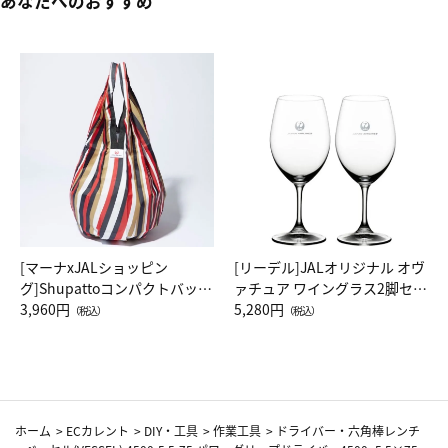
あなたへのおすすめ
[マーナxJALショッピン
[リーデル]JALオリジナル オヴ
グ]Shupattoコンパクトバッグ
ァチュア ワイングラス2脚セッ
Drop JAL客室乗務員（LC）ス
3,960円
ト（レッドワイン）
5,280円
（税込）
（税込）
カーフ柄
ホーム
>
ECカレント
>
DIY・工具
>
作業工具
>
ドライバー・六角棒レンチ