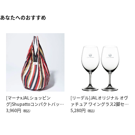
あなたへのおすすめ
[マーナxJALショッピン
[リーデル]JALオリジナル オヴ
グ]Shupattoコンパクトバッグ
ァチュア ワイングラス2脚セッ
Drop JAL客室乗務員（LC）ス
3,960円
ト（レッドワイン）
5,280円
（税込）
（税込）
カーフ柄