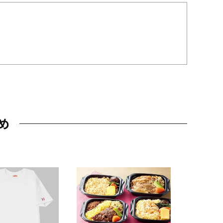
め
JAL特製
レー 200
10,800円
（