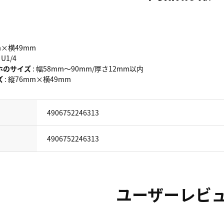
m×横49mm
 U1/4
ホのサイズ
: 幅58mm～90mm/厚さ12mm以内
ズ
: 縦76mm×横49mm
4906752246313
4906752246313
ユーザーレビ