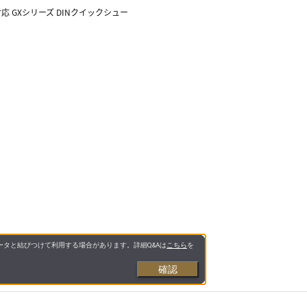
対応 GXシリーズ DINクイックシュー
タと結びつけて利用する場合があります。詳細Q&Aは
こちら
を
確認