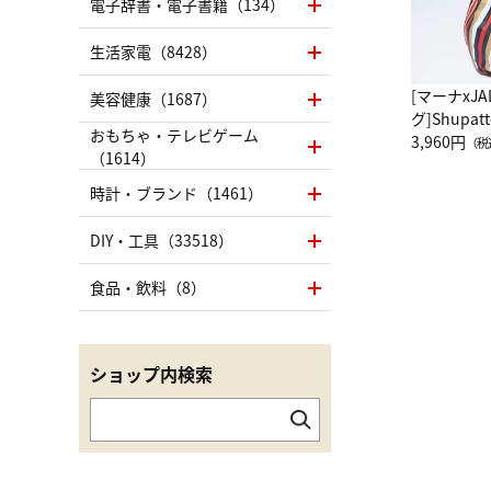
電子辞書・電子書籍（134）
生活家電（8428）
[マーナxJ
美容健康（1687）
グ]Shup
おもちゃ・テレビゲーム
グ Drop 
3,960円
（税
（1614）
（LC）ス
時計・ブランド（1461）
DIY・工具（33518）
食品・飲料（8）
ショップ内検索