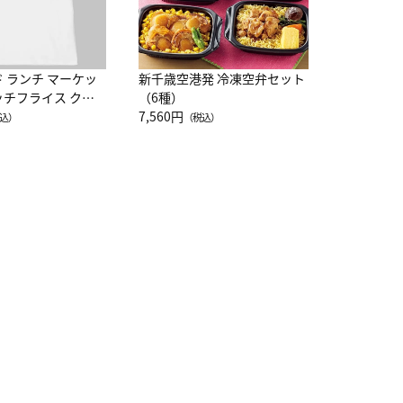
ド ランチ マーケッ
新千歳空港発 冷凍空弁セット
ッチフライス クル
（6種）
注半袖Ｔシャツ
7,560円
込）
（税込）