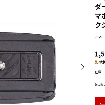
ダ
マ
ク
スマホ
1,
積算
在庫
購入数