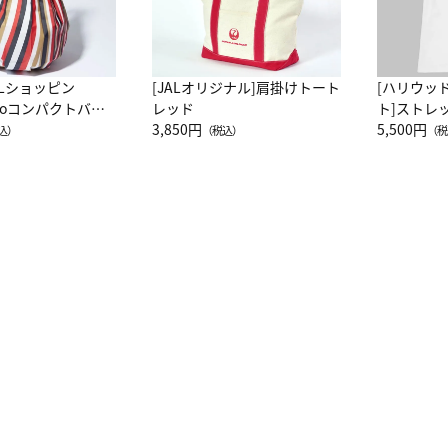
ALショッピン
[JALオリジナル]肩掛けトート
[ハリウッ
attoコンパクトバッ
レッド
ト]ストレ
JAL客室乗務員
3,850円
ーネック別
5,500円
込）
（税込）
（税
カーフ柄