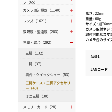
ラ（65）
カメラ周辺機器（1140）
高さ
: 22mm
重量
: 60g
レンズ（1621）
サイズ
: 縦76m
カメラ取付ネジ
:
双眼鏡・望遠鏡（283）
取付可能なスマ
カメラ台のサイ
三脚・雲台（292）
三脚（132）
品番1
一脚（37）
JANコード
雲台・クイックシュー（53）
三脚ケース・三脚アクセサリ
ー（40）
ミニ三脚（30）
メモリーカード（28）