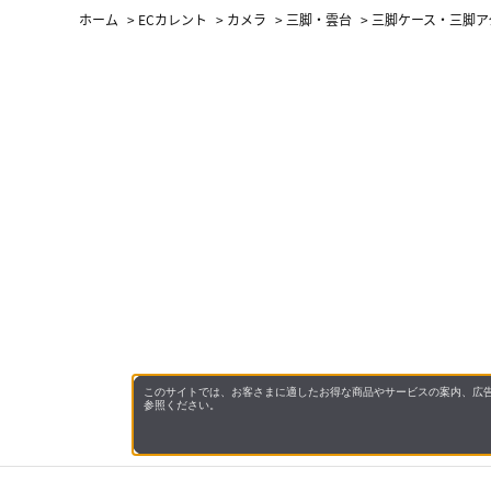
ホーム
>
ECカレント
>
カメラ
>
三脚・雲台
>
三脚ケース・三脚ア
このサイトでは、お客さまに適したお得な商品やサービスの案内、広告
参照ください。