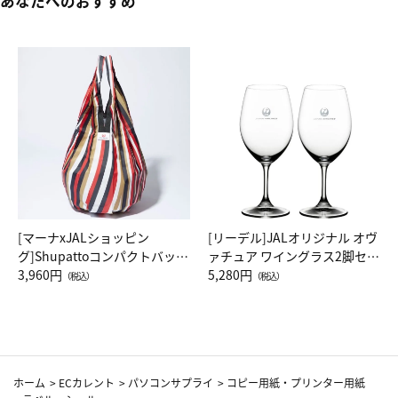
あなたへのおすすめ
[マーナxJALショッピン
[リーデル]JALオリジナル オヴ
グ]Shupattoコンパクトバッグ
ァチュア ワイングラス2脚セッ
Drop JAL客室乗務員（LC）ス
3,960円
ト（レッドワイン）
5,280円
（税込）
（税込）
カーフ柄
ホーム
>
ECカレント
>
パソコンサプライ
>
コピー用紙・プリンター用紙