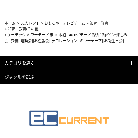
ホーム
>
ECカレント
>
おもちゃ・テレビゲーム
>
知育・教育
>
知育・教育(その他)
>
アーテック ミラーテープ 銀 10本組 14016 [テープ][装飾][飾り][お楽しみ
会][衣装][運動会][お遊戯会][デコレーション][ミラーテープ][お誕生日会]
カテゴリを選ぶ
ジャンルを選ぶ