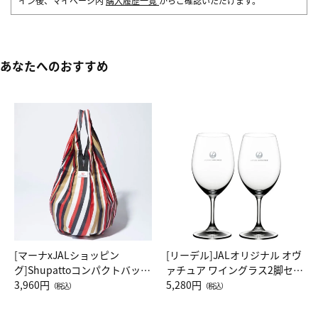
イン後、マイページ内
購入履歴一覧
からご確認いただけます。
あなたへのおすすめ
[マーナxJALショッピン
[リーデル]JALオリジナル オヴ
グ]Shupattoコンパクトバッグ
ァチュア ワイングラス2脚セッ
Drop JAL客室乗務員（LC）ス
3,960円
ト（レッドワイン）
5,280円
（税込）
（税込）
カーフ柄