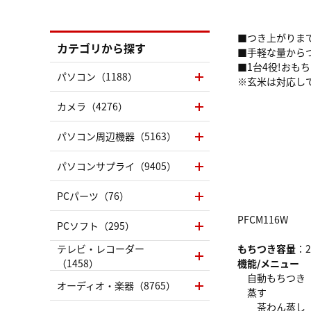
■つき上がりま
カテゴリから探す
■手軽な量からつ
■1台4役!おも
パソコン（1188）
※玄米は対応し
カメラ（4276）
パソコン周辺機器（5163）
パソコンサプライ（9405）
PCパーツ（76）
PFCM116W
PCソフト（295）
テレビ・レコーダー
もちつき容量
：
（1458）
機能/メニュー
自動もちつき
オーディオ・楽器（8765）
蒸す
茶わん蒸し