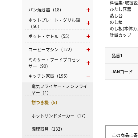
料理集･取扱説明
ひたし容器
パン焼き器（18）
蒸し台
ホットプレート・グリル鍋
のし棒
（50）
のし板(本体カ
計量カップ
ポット・ケトル（55）
コーヒーマシン（122）
品番1
ミキサー・フードプロセッ
サー（90）
JANコード
キッチン家電（196）
電気フライヤー・ノンフライ
ヤー（4）
餅つき機（5）
ホットサンドメーカー（17）
調理器具（132）
この商品に寄