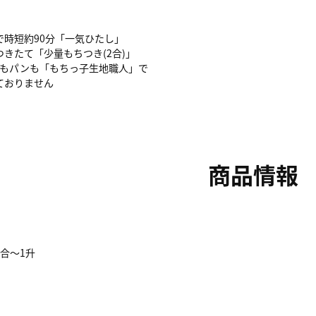
で時短約90分「一気ひたし」
きたて「少量もちつき(2合)」
ちもパンも「もちっ子生地職人」で
ておりません
商品情報
2合～1升