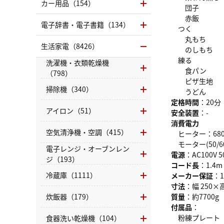
カー用品（154）
団子
赤飯
電子辞書・電子書籍（134）
つく
丸もち
生活家電（8426）
のしもち
練る
洗濯機・衣類乾燥機
食パン
（798）
ピザ生地
掃除機（340）
うどん
定格時間
：20分
アイロン（51）
安全装置
：-
消費電力
空気清浄機・空調（415）
ヒーター：68
モーター(50/60
電子レンジ・オーブンレン
電源
：AC100V 5
ジ（193）
コード長
：1.4m
冷蔵庫（1111）
メーカー保証
：
寸法
：幅 250×
炊飯器（179）
質量
：約7700g
付属品
：
粉練プレート
食器洗い乾燥機（104）