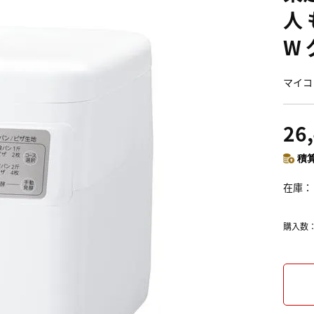
人 
W
マイコ
26
積算
在庫
購入数