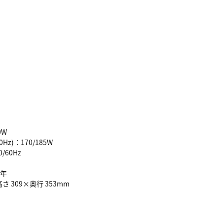
0W
Hz)：170/185W
0/60Hz
1年
高さ 309×奥行 353mm