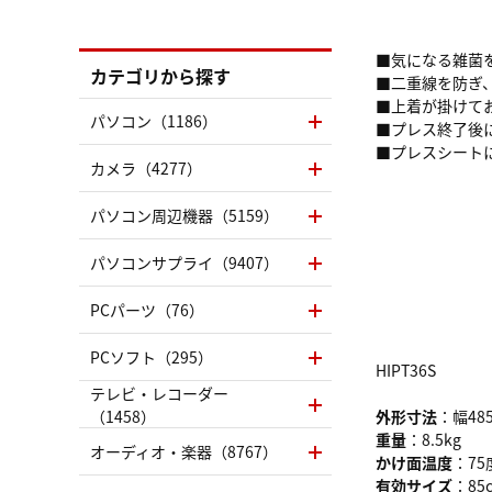
■気になる雑菌
カテゴリから探す
■二重線を防ぎ
■上着が掛けて
パソコン（1186）
■プレス終了後
■プレスシート
カメラ（4277）
パソコン周辺機器（5159）
パソコンサプライ（9407）
PCパーツ（76）
PCソフト（295）
HIPT36S
テレビ・レコーダー
（1458）
外形寸法
：幅485
重量
：8.5kg
オーディオ・楽器（8767）
かけ面温度
：75
有効サイズ
：85