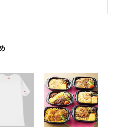
め
JAL特製
レー 200
10,800円
（