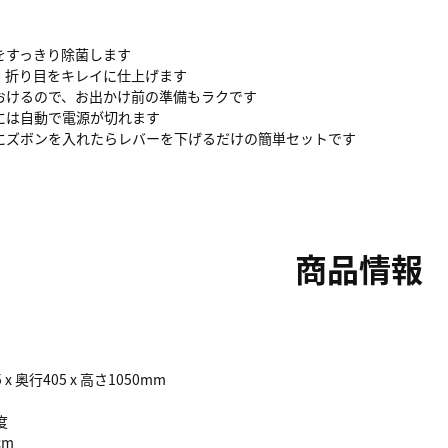
をすっきり除菌します
、折り目をキレイに仕上げます
おけるので、お出かけ前の準備もラクです
には自動で電源が切れます
にズボンを入れたらレバーを下げるだけの簡単セットです
商品情報
 x 奥行405 x 高さ1050mm
度
cm