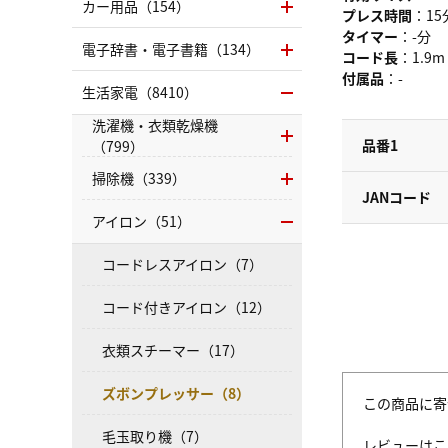
カー用品（154）
プレス時間
：15
タイマー
：-分
電子辞書・電子書籍（134）
コード長
：1.9m
付属品
：-
生活家電（8410）
洗濯機・衣類乾燥機
品番1
（799）
掃除機（339）
JANコード
アイロン（51）
コードレスアイロン（7）
コード付きアイロン（12）
衣類スチーマー（17）
ズボンプレッサー（8）
この商品に寄
毛玉取り機（7）
レビューはこ