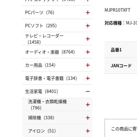
MJPR10TXFT
PCパーツ（76）
対応機種
：MJ-10
PCソフト（295）
テレビ・レコーダー
（1458）
品番1
オーディオ・楽器（8764）
カー用品（154）
JANコード
電子辞書・電子書籍（134）
生活家電（8401）
洗濯機・衣類乾燥機
（796）
掃除機（338）
この商品に寄
アイロン（51）