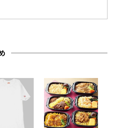
め
JAL特製
レー 200
10,800円
（