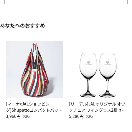
あなたへのおすすめ
[マーナxJALショッピン
[リーデル]JALオリジナル オヴ
グ]Shupattoコンパクトバッグ
ァチュア ワイングラス2脚セッ
Drop JAL客室乗務員（LC）ス
3,960円
ト（レッドワイン）
5,280円
（税込）
（税込）
カーフ柄