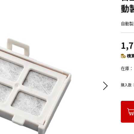
動
自動製
1,
積算
在庫
購入数