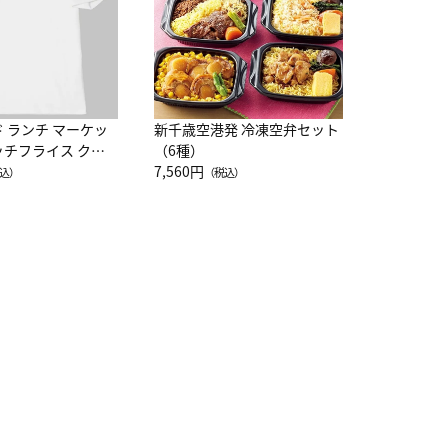
ド ランチ マーケッ
新千歳空港発 冷凍空弁セット
ッチフライス クル
（6種）
注半袖Ｔシャツ
7,560円
込）
（税込）