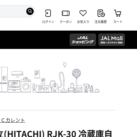
ログイン
クーポン
お気入り
注文履歴
カート
ＥＣカレント
(HITACHI) RJK-30 冷蔵庫自