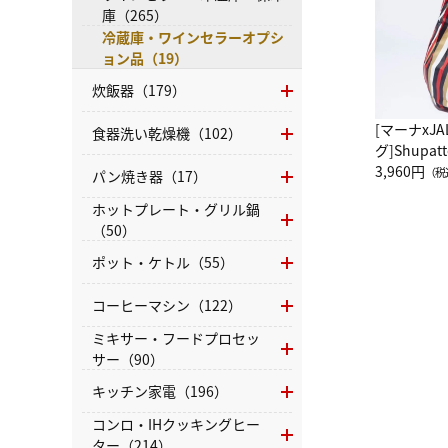
庫（265）
冷蔵庫・ワインセラーオプシ
ョン品（19）
炊飯器（179）
[マーナxJ
食器洗い乾燥機（102）
グ]Shup
グ Drop 
3,960円
（税
パン焼き器（17）
（LC）ス
ホットプレート・グリル鍋
（50）
ポット・ケトル（55）
コーヒーマシン（122）
ミキサー・フードプロセッ
サー（90）
キッチン家電（196）
コンロ・IHクッキングヒー
ター（214）