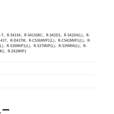
-T、R-S41X4、R-S41XSKC、R-S42D3、R-S42D4(L)、R-
-437、R-D437M、R-CS36MVP1(L)、R-CS42MVP1(L)、R-
)、R-S36MVP1(L)、R-S37MVP(L)、R-S39MV6(L)、R-
SK1、R-Z42MVP1
ュー