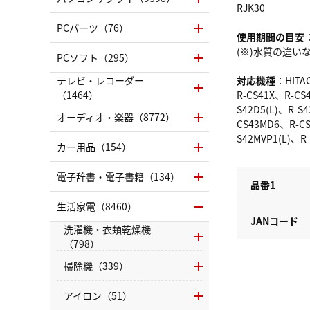
RJK30
PCパーツ（76）
使用期間の目安
(※)水質の違
PCソフト（295）
テレビ・レコーダー
対応機種
：HIT
（1464）
R-CS41X、R-CS
S42D5(L)、R-S
オーディオ・楽器（8772）
CS43MD6、R-CS
S42MVP1(L)、R
カー用品（154）
電子辞書・電子書籍（134）
品番1
生活家電（8460）
JANコード
洗濯機・衣類乾燥機
（798）
掃除機（339）
アイロン（51）