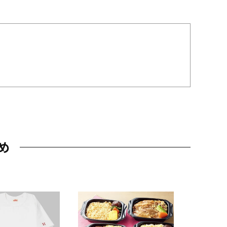
め
JAL特製
レー 200
10,800円
（