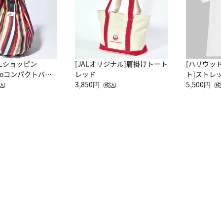
ALショッピン
[JALオリジナル]肩掛けトート
[ハリウッ
attoコンパクトバッ
レッド
ト]ストレ
JAL客室乗務員
3,850円
ーネック別
5,500円
込）
（税込）
（税
カーフ柄